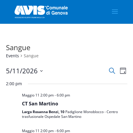
Sangue
Events
Sangue
Events
Eve
5/11/2026
Search
Day
Vie
Search
Select
Nav
and
2:00 pm
date.
Views
Maggio 11 2:00 pm
-
6:00 pm
Naviga
CT San Martino
Largo Rosanna Benzi, 10
Padiglione Monoblocco - Centro
trasfusionale Ospedale San Martino
Maggio 11 2:00 pm
-
6:00 pm