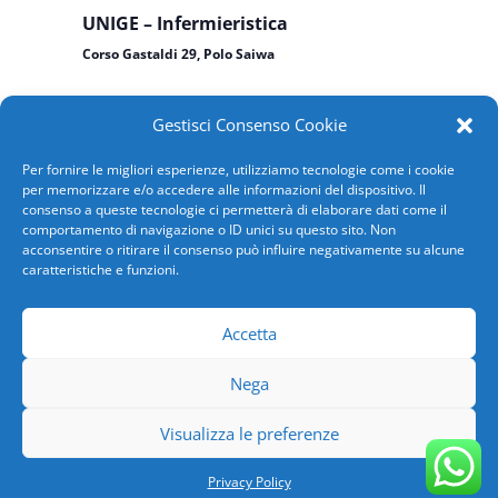
UNIGE – Infermieristica
Corso Gastaldi 29, Polo Saiwa
Gestisci Consenso Cookie
Previous Day
Next Day
Per fornire le migliori esperienze, utilizziamo tecnologie come i cookie
per memorizzare e/o accedere alle informazioni del dispositivo. Il
consenso a queste tecnologie ci permetterà di elaborare dati come il
Subscribe to calendar
comportamento di navigazione o ID unici su questo sito. Non
acconsentire o ritirare il consenso può influire negativamente su alcune
caratteristiche e funzioni.
Accetta
Nega
Copyright 2026 AVIS COMUNALE GENOVA | SN-GE-
Visualizza le preferenze
ASO-118/94 | C.F.00735340101|
Privacy Policy
|
Powered by
SPX Innova
Privacy Policy