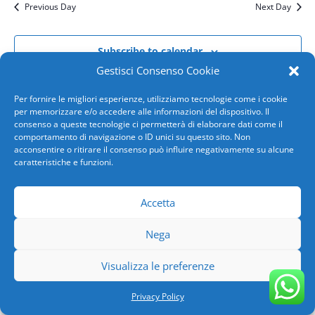
Previous Day
Next Day
Subscribe to calendar
Gestisci Consenso Cookie
Per fornire le migliori esperienze, utilizziamo tecnologie come i cookie
per memorizzare e/o accedere alle informazioni del dispositivo. Il
consenso a queste tecnologie ci permetterà di elaborare dati come il
comportamento di navigazione o ID unici su questo sito. Non
acconsentire o ritirare il consenso può influire negativamente su alcune
caratteristiche e funzioni.
Accetta
Copyright 2026 AVIS COMUNALE GENOVA | SN-GE-
ASO-118/94 | C.F.00735340101|
Privacy Policy
|
Nega
Powered by
SPX Innova
Visualizza le preferenze
Privacy Policy