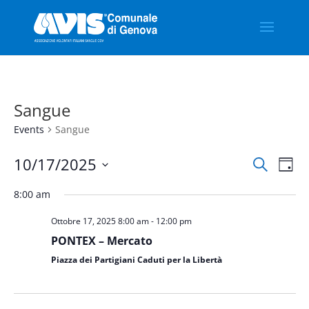
Sangue
Events
Sangue
Events
Eve
10/17/2025
Search
Day
Vie
Search
Select
Nav
and
8:00 am
date.
Views
Ottobre 17, 2025 8:00 am
-
12:00 pm
Naviga
PONTEX – Mercato
Piazza dei Partigiani Caduti per la Libertà