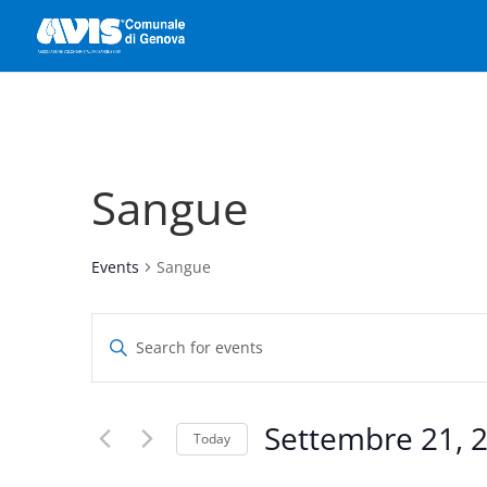
Sangue
Events
Sangue
Events
Enter
Search
Keyword.
and
Search
Views
for
Settembre 21, 
Navigation
Events
Today
by
Select