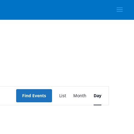
Event
Views
Find Events
List
Month
Day
Navigation