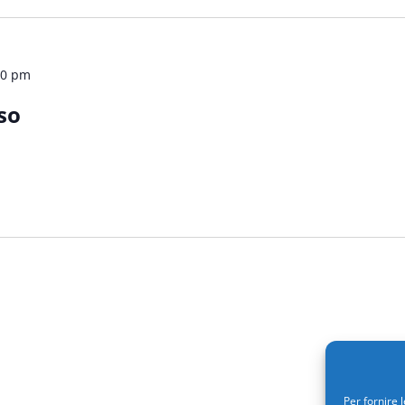
30 pm
so
Per fornire 