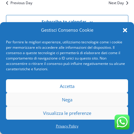
Previous Day
Next Day
Subscribe to calendar
Gestisci Consenso Cookie
Per fornire le migliori esperienze, utilizziamo tecnologie come i cookie
per memorizzare e/o accedere alle informazioni del dispositivo. Il
consenso a queste tecnologie ci permetterà di elaborare dati come il
comportamento di navigazione o ID unici su questo sito. Non
acconsentire o ritirare il consenso può influire negativamente su alcune
caratteristiche e funzioni.
Accetta
Copyright 2026 AVIS COMUNALE GENOVA | SN-GE-
ASO-118/94 | C.F.00735340101|
Privacy Policy
|
Nega
Powered by
SPX Innova
Visualizza le preferenze
Privacy Policy