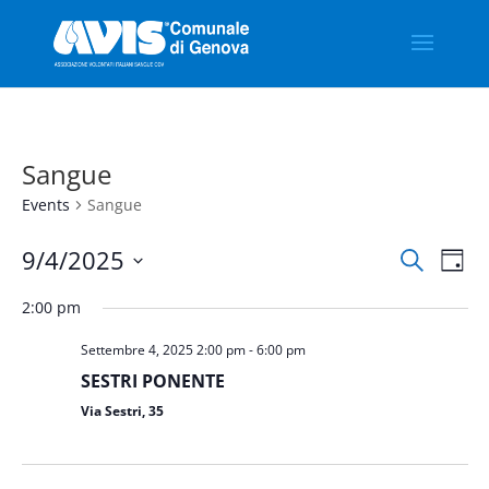
Sangue
Events
Sangue
Events
Eve
9/4/2025
Search
Day
Vie
Search
Select
Nav
and
2:00 pm
date.
Views
Settembre 4, 2025 2:00 pm
-
6:00 pm
Naviga
SESTRI PONENTE
Via Sestri, 35