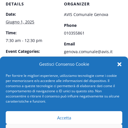
DETAILS
ORGANIZER
Date:
AVIS Comunale Genova
Giugno 1, 2025
Phone
Time:
010355861
7:30 am - 12:30 pm
Email
Event Categories:
genova.comunale@avis.it
Plasma
,
Sangue
Gestisci Consenso Cookie
Per fornire le migliori esperienze, utilizziamo tecnologie come i cookie
VENUE
per memorizzare e/o accedere alle informazioni del dispositivo. Il
consenso a queste tecnologie ci permetterà di elaborare dati come il
Vico Limisso, 4/4
comportamento di navigazione o ID unici su questo sito. Non
acconsentire o ritirare il consenso può influire negativamente su alcune
caratteristiche e funzioni.
PORTO ANTICO
CT SAN MARTINO
Accetta