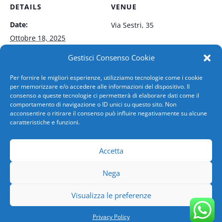
DETAILS
VENUE
Date:
Via Sestri, 35
Ottobre 18, 2025
Time:
Gestisci Consenso Cookie
8:00 am - 12:00 pm
Per fornire le migliori esperienze, utilizziamo tecnologie come i cookie
per memorizzare e/o accedere alle informazioni del dispositivo. Il
Event Category:
consenso a queste tecnologie ci permetterà di elaborare dati come il
Sangue
comportamento di navigazione o ID unici su questo sito. Non
acconsentire o ritirare il consenso può influire negativamente su alcune
caratteristiche e funzioni.
VOLTRI – Centro fisso
CT San Martino
Accetta
Nega
Copyright 2026 AVIS COMUNALE GENOVA | SN-GE-
Visualizza le preferenze
ASO-118/94 | C.F.00735340101|
Privacy Policy
|
Powered by
SPX Innova
Privacy Policy