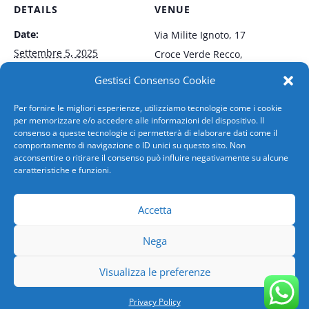
DETAILS
VENUE
Date:
Via Milite Ignoto, 17
Settembre 5, 2025
Croce Verde Recco
,
Time:
Gestisci Consenso Cookie
7:30 am - 11:30 am
Per fornire le migliori esperienze, utilizziamo tecnologie come i cookie
per memorizzare e/o accedere alle informazioni del dispositivo. Il
Event Category:
consenso a queste tecnologie ci permetterà di elaborare dati come il
Sangue
comportamento di navigazione o ID unici su questo sito. Non
acconsentire o ritirare il consenso può influire negativamente su alcune
caratteristiche e funzioni.
SESTRI PONENTE
SESTRI PONENTE
Accetta
Nega
Copyright 2026 AVIS COMUNALE GENOVA | SN-GE-
Visualizza le preferenze
ASO-118/94 | C.F.00735340101|
Privacy Policy
|
Powered by
SPX Innova
Privacy Policy