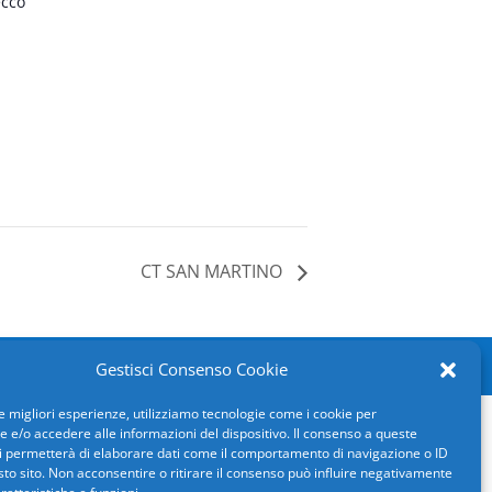
ecco
CT SAN MARTINO
d by
SPX Innova
Gestisci Consenso Cookie
le migliori esperienze, utilizziamo tecnologie come i cookie per
e/o accedere alle informazioni del dispositivo. Il consenso a queste
i permetterà di elaborare dati come il comportamento di navigazione o ID
sto sito. Non acconsentire o ritirare il consenso può influire negativamente