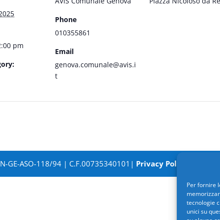
AVIS Comunale Genova
Piazza Nicoloso da R
2025
Phone
010355861
2:00 pm
Email
ory:
genova.comunale@avis.i
t
SN-GE-ASO-118/94 | C.F.00735340101|
Privacy Policy
| Powere
Per fornire 
memorizzare 
tecnologie c
unici su que