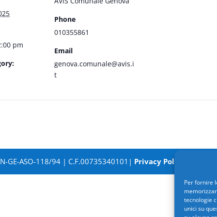
AVIS Comunale Genova
025
Phone
010355861
2:00 pm
Email
ory:
genova.comunale@avis.i
t
SN-GE-ASO-118/94 | C.F.00735340101|
Privacy Policy
| Powere
Per fornire 
memorizzare 
tecnologie c
unici su que