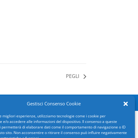
PEGLI
d by
SPX Innova
Gestisci Consenso Cookie
le migliori esperienze, utilizziamo tecnologie come i cookie per
e/o accedere alle informazioni del dispositivo. Il consenso a queste
i permetterà di elaborare dati come il comportamento di navigazione o ID
sto sito. Non acconsentire o ritirare il consenso può influire negativamente