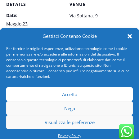
DETAILS
VENUE
Date:
Via Sottana, 9
Maggio 23
Time:
Gestisci Consenso Cookie
8:00 am - 12:00 pm
Per fornire le migliori esperienze, utilizziamo tecnologie come i cookie
per memorizzare e/o accedere alle informazioni del dispositivo. Il
Event Category:
consenso a queste tecnologie ci permetterà di elaborare dati come il
Sangue
comportamento di navigazione o ID unici su questo sito. Non
acconsentire o ritirare il consenso può influire negativamente su alcune
caratteristiche e funzioni.
ARENZANO
BOLZANETO – ipercoop
Accetta
Nega
Copyright 2026 AVIS COMUNALE GENOVA | SN-GE-
Visualizza le preferenze
ASO-118/94 | C.F.00735340101|
Privacy Policy
|
Powered by
SPX Innova
Privacy Policy