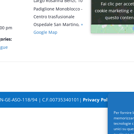
Largo Rosanna Benzi, 10
Fai clic per accet
Fai clic per accet
Padiglione Monoblocco -
cookie marketing e 
cookie marketing e 
Centro trasfusionale
questo conten
questo conten
Ospedale San Martino
,
+
:00 pm
Google Map
ories:
ngue
SN-GE-ASO-118/94 | C.F.00735340101|
Privacy Policy
| Powere
Per fornire 
memorizzare 
tecnologie c
unici su que